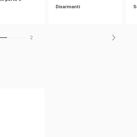
Disarmanti
S
2