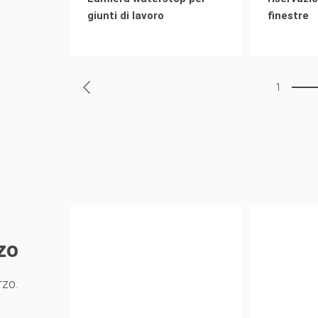
giunti di lavoro
finestre
1
zo
rzo.