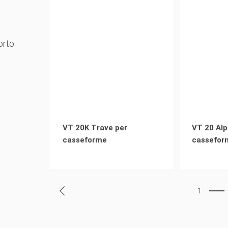
à
orto
VT 20K Trave per
VT 20 Alp
casseforme
cassefor
1