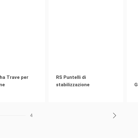
ha Trave per
RS Puntelli di
me
stabilizzazione
G
4