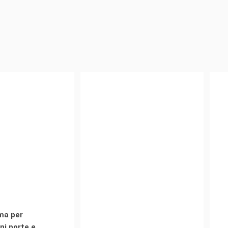
ma per
ni porte e