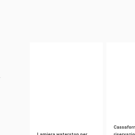
.
Cassafor
Lamiera waterstop per
riservazio