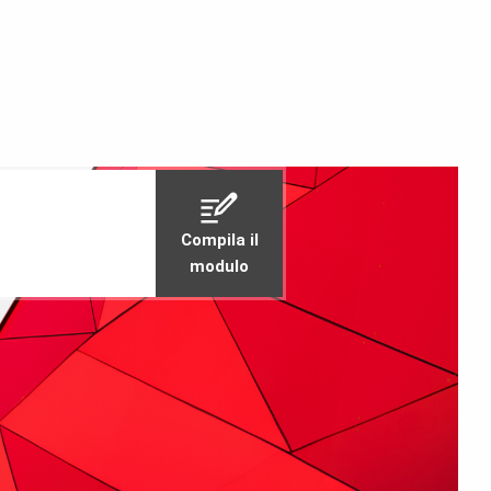
Compila il
modulo