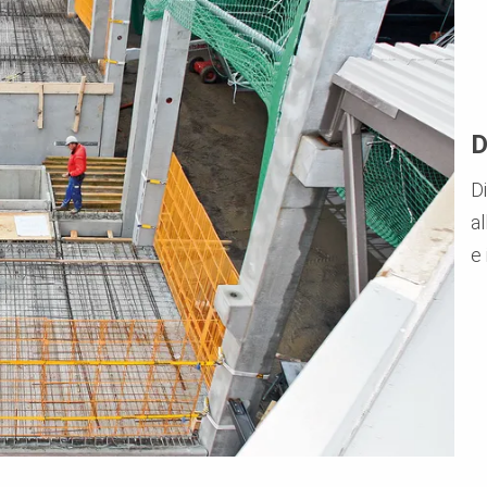
D
Di
al
e