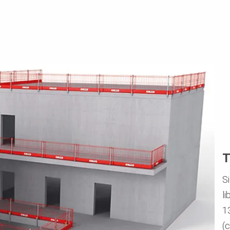
T
S
li
1
(