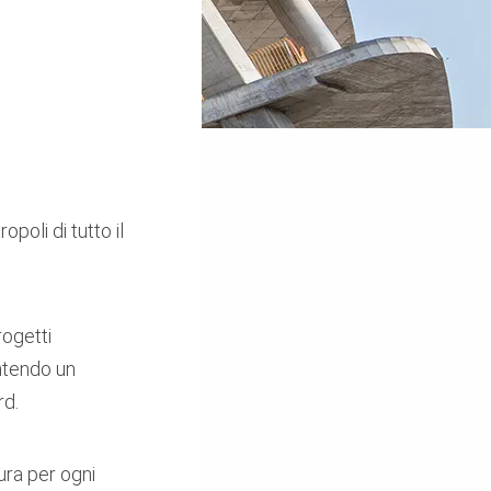
opoli di tutto il
rogetti
antendo un
rd.
ura per ogni