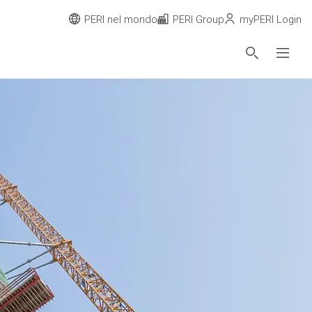
PERI nel mondo
PERI Group
myPERI Login