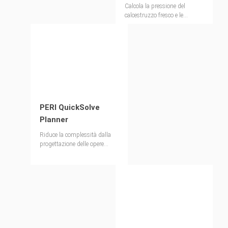
Calcola la pressione del
calcestruzzo fresco e le
velocità di innalzamento del
getto con un solo strumento,
semplice e facile da usare
PERI QuickSolve
Planner
Riduce la complessità dalla
progettazione delle opere
provvisionali con soluzioni di
casseforme e ponteggi
generate automaticamente per
vari sistemi.