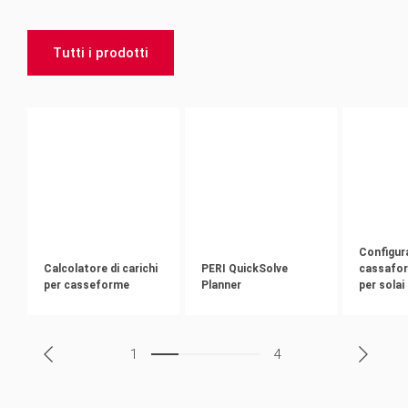
Tutti i prodotti
Configur
Calcolatore di carichi
PERI QuickSolve
cassafor
per casseforme
Planner
per sola
1
4