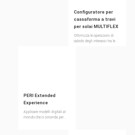
Configuratore per
cassaforma a travi
per solai MULTIFLEX
Ottimizza le operazioni di
calcolo degli interassi tra le
travi e i puntelli
PERI Extended
Experience
Applicare modelli digitali al
mondo che ci circonda per
superare le sfide complesse
della costruzione.