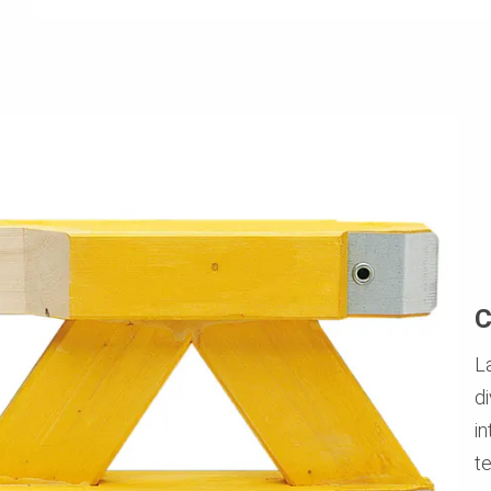
C
La
di
i
t