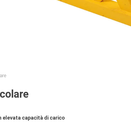
lare
icolare
n elevata capacità di carico