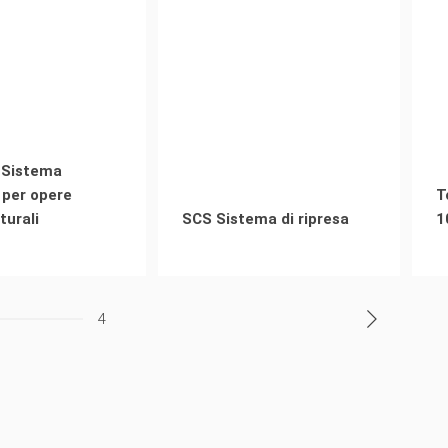
 Sistema
 per opere
T
turali
SCS Sistema di ripresa
1
4