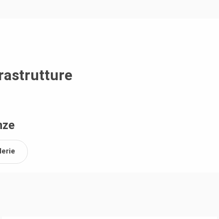
frastrutture
nze
lerie