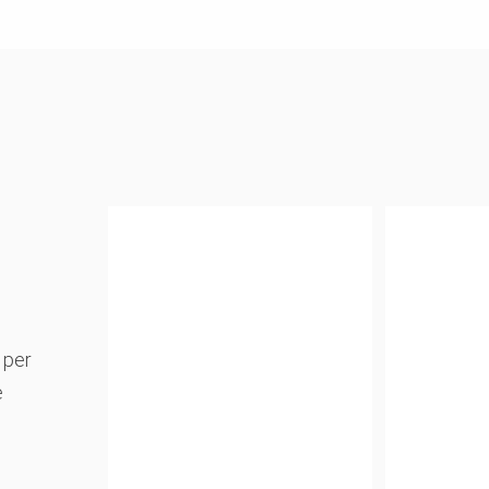
 per
e