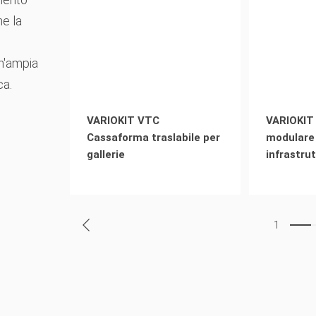
he la
n'ampia
ca.
VARIOKIT VTC
VARIOKIT
Cassaforma traslabile per
modulare
gallerie
infrastrut
1