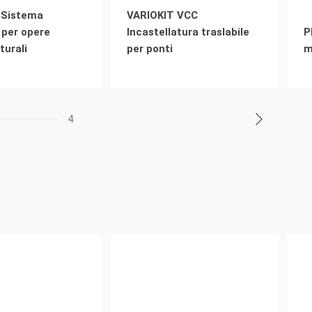
 Sistema
VARIOKIT VCC
 per opere
Incastellatura traslabile
P
turali
per ponti
m
4