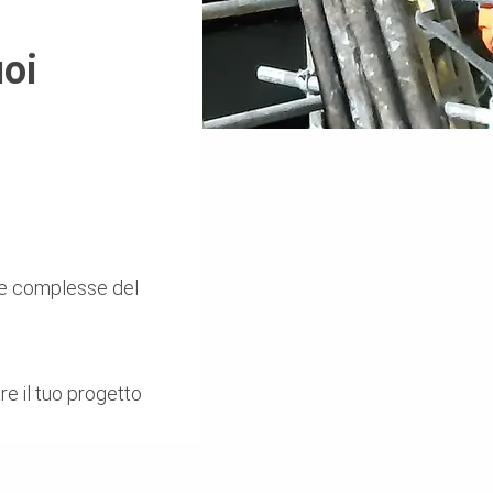
uoi
ide complesse del
re il tuo progetto