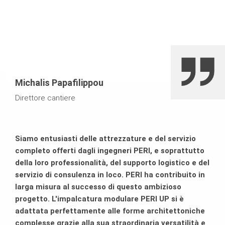
Finiture superficiali di pareti e pilastri di ottima qualità,
Eccellente finitura delle pareti in calcestruzzo faccia a
ottenuta mediante l’impiego di casseforme a travi per
vista
pareti VARIO e casseforme per pilastri SRS, rivestite con
pannelli FinPly, avvitati sul retro
Condizioni di lavoro sicure
Michalis Papafilippou
Straordinaria versatilità di PERI UP, l’impalcatura con
Direttore cantiere
assemblaggio rapido e componenti leggeri, facilmente
adattabili a carichi elevati
Siamo entusiasti delle attrezzature e del servizio
completo offerti dagli ingegneri PERI, e soprattutto
della loro professionalità, del supporto logistico e del
servizio di consulenza in loco. PERI ha contribuito in
larga misura al successo di questo ambizioso
progetto. L'impalcatura modulare PERI UP si è
adattata perfettamente alle forme architettoniche
complesse grazie alla sua straordinaria versatilità e