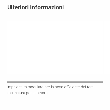
Ulteriori informazioni
Impalcatura modulare per la posa efficiente dei ferri
Graz
d’armatura per un lavoro.
quan
rap