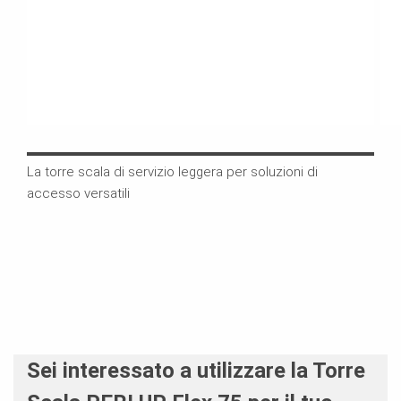
La torre scala di servizio leggera per soluzioni di
I co
accesso versatili
prot
para
oper
Sei interessato a utilizzare la Torre