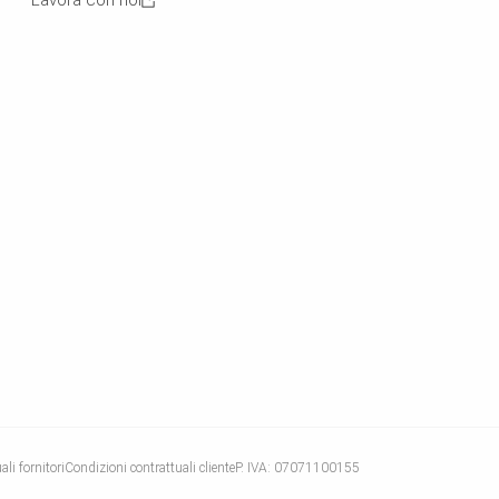
Lavora con noi
li fornitori
Condizioni contrattuali cliente
P. IVA: 07071100155