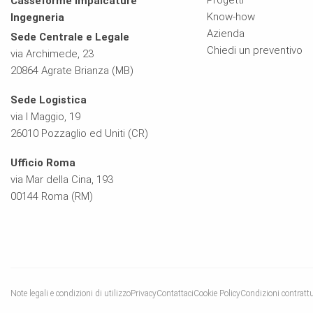
Progetti
Casseforme Impalcature
Know-how
Ingegneria
Azienda
Sede Centrale e Legale
Chiedi un preventivo
via Archimede, 23
20864 Agrate Brianza (MB)
Sede Logistica
via I Maggio, 19
26010 Pozzaglio ed Uniti (CR)
Ufficio Roma
via Mar della Cina, 193
00144 Roma (RM)
Note legali e condizioni di utilizzo
Privacy
Contattaci
Cookie Policy
Condizioni contrattua