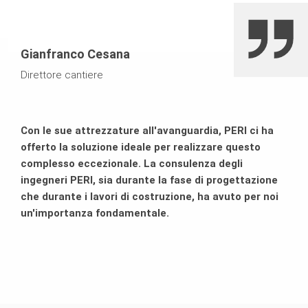
seconda fase del nucleo centrale
Gianfranco Cesana
Sistema di ripresa CB impiegato per il nucleo aggiuntivo
della torre più alta, per sostenere le casseforme per
Direttore cantiere
pareti in quota
Con le sue attrezzature all'avanguardia, PERI ci ha
Cassaforma a telaio leggera DOMINO impiegata per le
offerto la soluzione ideale per realizzare questo
pareti di seconda fase del nucleo centrale
complesso eccezionale. La consulenza degli
ingegneri PERI, sia durante la fase di progettazione
Cassaforma a telaio per pareti TRIO nel getto dell’ultima
che durante i lavori di costruzione, ha avuto per noi
fase del nucleo aggiuntivo della torre “A“, la più alta
un'importanza fondamentale.
70 unità di cassaforma SRS per la realizzazione di pilastri
circolari