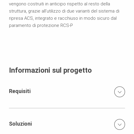
vengono costruiti in anticipo rispetto al resto della
struttura, grazie all’utilizzo di due varianti del sistema di
ripresa ACS, integrato e racchiuso in modo sicuro dal
paramento di protezione RCS-P
Informazioni sul progetto
Requisiti
Costruzione simultanea delle due torri
Soluzioni
Ridotto spazio per stoccaggio e preassemblaggio in
cantiere