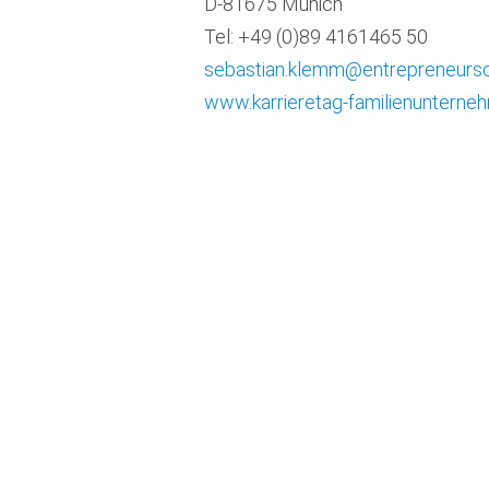
D-81675 Munich
Tel: +49 (0)89 4161465 50
sebastian.klemm@entrepreneursc
www.karrieretag-familienunterne