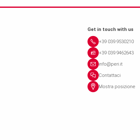
Get in touch with us
+39 039.9530210
+39 039.9462643
info@peri.it
Contattaci
Mostra posizione