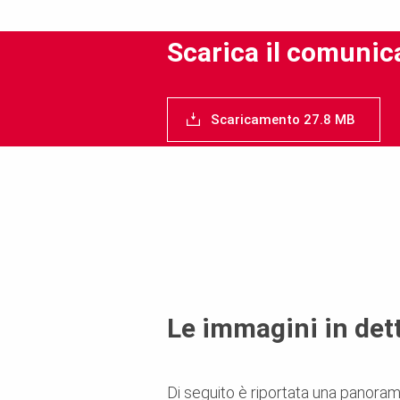
Scarica il comunic
Scaricamento 27.8 MB
Le immagini in det
Di seguito è riportata una panora