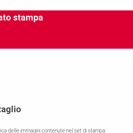
ato stampa
taglio
mica delle immagini contenute nel set di stampa